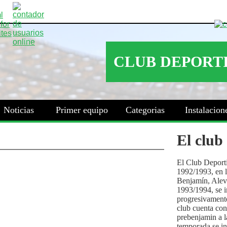
Noticias
Primer equipo
Categorias
Instalacion
El club
El Club Deport
1992/1993, en la
Benjamín, Alev
1993/1994, se i
progresivamente
club cuenta con
prebenjamin a l
temporada se i