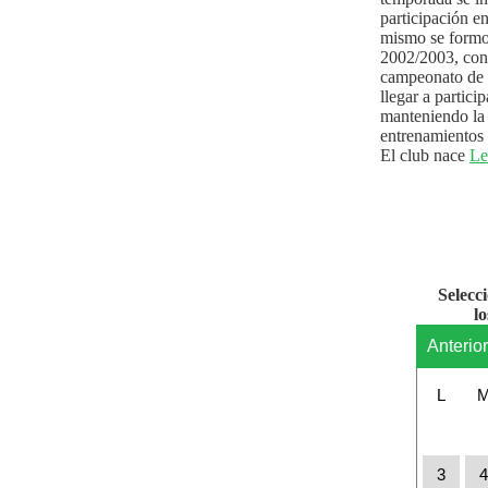
participación e
mismo se formo
2002/2003, con 
campeonato de l
llegar a partici
manteniendo la 
entrenamientos 
El club nace
Le
Selecc
l
Anterio
L
3