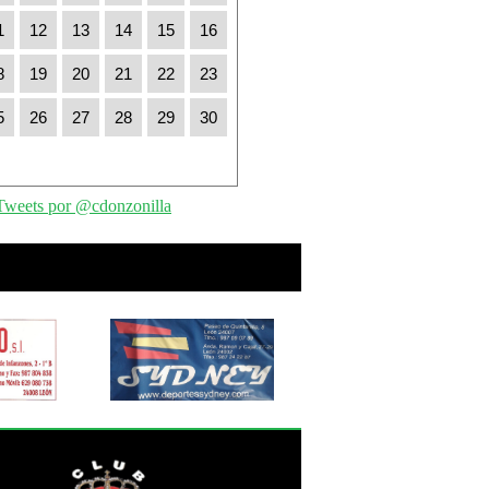
1
12
13
14
15
16
8
19
20
21
22
23
5
26
27
28
29
30
Tweets por @cdonzonilla