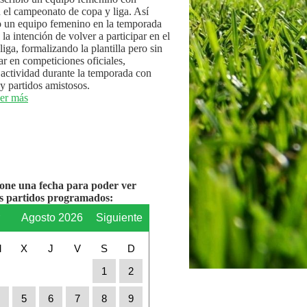
n el campeonato de copa y liga. Así
 un equipo femenino en la temporada
la intención de volver a participar en el
iga, formalizando la plantilla pero sin
par en competiciones oficiales,
actividad durante la temporada con
y partidos amistosos.
er más
ione una fecha para poder ver
os partidos programados:
r
Agosto 2026
Siguiente
M
X
J
V
S
D
1
2
4
5
6
7
8
9