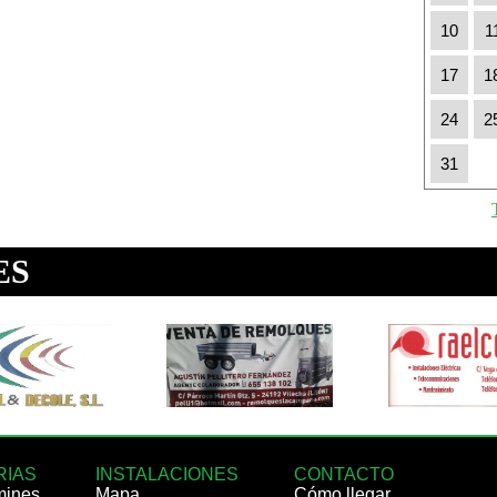
10
1
17
1
24
2
31
RIAS
INSTALACIONES
CONTACTO
mines
Mapa
Cómo llegar