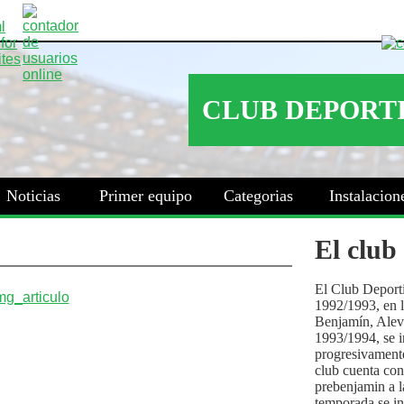
Noticias
Primer equipo
Categorias
Instalacion
El club
El Club Deport
1992/1993, en la
Benjamín, Alev
1993/1994, se i
progresivamente
club cuenta con
prebenjamin a l
temporada se i