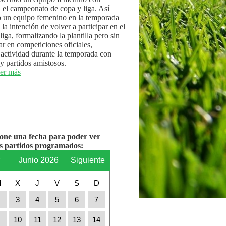
n el campeonato de copa y liga. Así
 un equipo femenino en la temporada
la intención de volver a participar en el
iga, formalizando la plantilla pero sin
par en competiciones oficiales,
actividad durante la temporada con
y partidos amistosos.
er más
ione una fecha para poder ver
os partidos programados:
r
Junio 2026
Siguiente
M
X
J
V
S
D
2
3
4
5
6
7
9
10
11
12
13
14