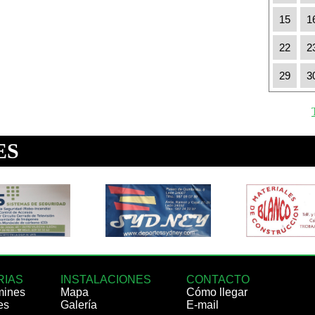
15
1
22
2
29
3
RIAS
INSTALACIONES
CONTACTO
mines
Mapa
Cómo llegar
es
Galería
E-mail