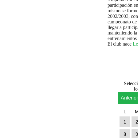
participación e
mismo se formo
2002/2003, con 
campeonato de l
llegar a partici
manteniendo la 
entrenamientos 
El club nace
Le
Selecc
l
Anterio
L
1
8