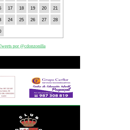
6
17
18
19
20
21
3
24
25
26
27
28
0
Tweets por @cdonzonilla