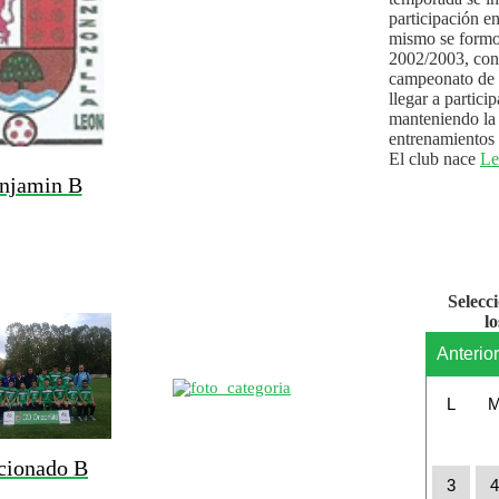
participación e
mismo se formo
2002/2003, con 
campeonato de l
llegar a partici
manteniendo la 
entrenamientos 
El club nace
Le
njamin B
Selecc
l
Anterio
L
cionado B
3