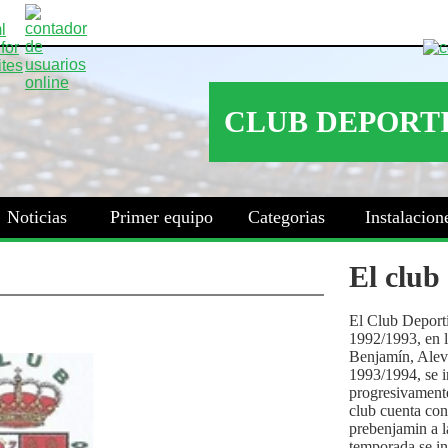
Noticias
Primer equipo
Categorias
Instalacion
El club
El Club Deport
1992/1993, en la
Benjamín, Alev
1993/1994, se i
progresivamente
club cuenta con
prebenjamin a l
temporada se i