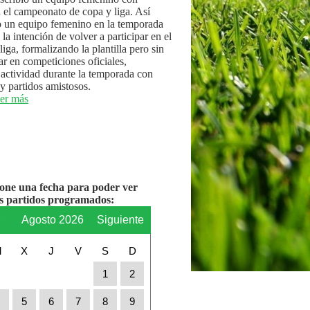
n el campeonato de copa y liga. Así
 un equipo femenino en la temporada
la intención de volver a participar en el
iga, formalizando la plantilla pero sin
par en competiciones oficiales,
actividad durante la temporada con
y partidos amistosos.
er más
ione una fecha para poder ver
os partidos programados:
r
Agosto 2026
Siguiente
M
X
J
V
S
D
1
2
4
5
6
7
8
9