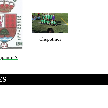
Chupetines
njamin A