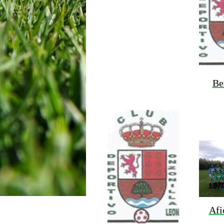
Be
Afi