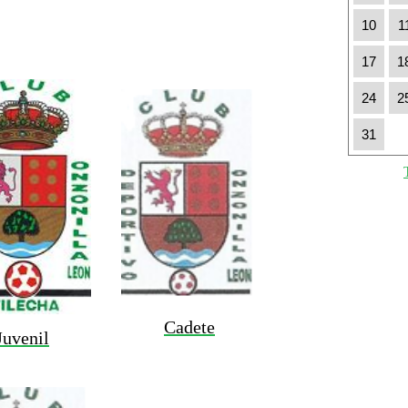
10
1
17
1
24
2
31
Cadete
Juvenil