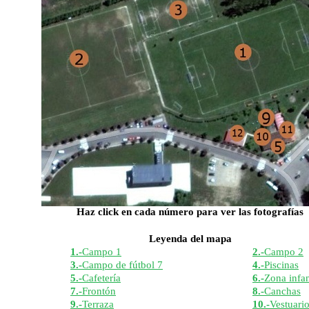
Haz click en cada número para ver las fotografías
Leyenda del mapa
1.-
Campo 1
2.-
Campo 2
3.-
Campo de fútbol 7
4.-
Piscinas
5.-
Cafetería
6.-
Zona infan
7.-
Frontón
8.-
Canchas
9.-
Terraza
10.-
Vestuari