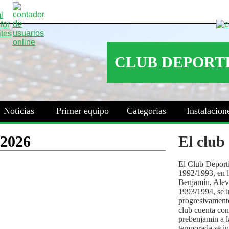
Noticias
Primer equipo
Categorias
Instalacion
El club
El Club Deport
1992/1993, en la
Benjamín, Alev
1993/1994, se i
progresivamente
club cuenta con
prebenjamin a l
temporada se i