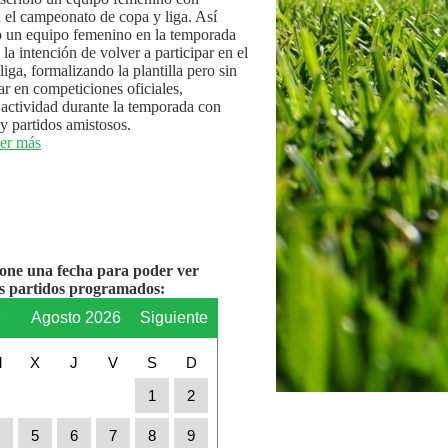
n el campeonato de copa y liga. Así
 un equipo femenino en la temporada
la intención de volver a participar en el
iga, formalizando la plantilla pero sin
par en competiciones oficiales,
actividad durante la temporada con
y partidos amistosos.
er más
ione una fecha para poder ver
os partidos programados:
r
Agosto 2026
Siguiente
M
X
J
V
S
D
1
2
4
5
6
7
8
9