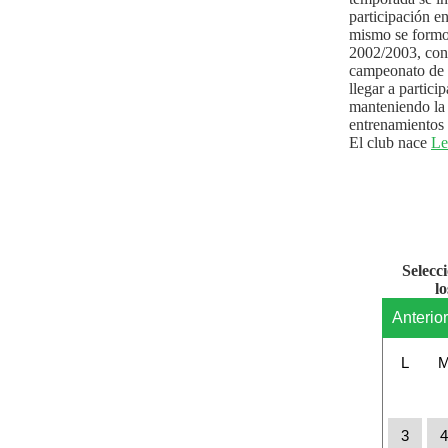
participación e
mismo se formo
2002/2003, con 
campeonato de l
llegar a partici
manteniendo la 
entrenamientos 
El club nace
Le
Selecc
l
Anterio
L
3