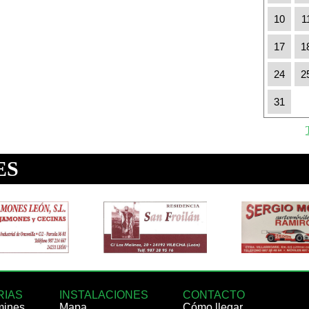
10
1
17
1
24
2
31
RIAS
INSTALACIONES
CONTACTO
mines
Mapa
Cómo llegar