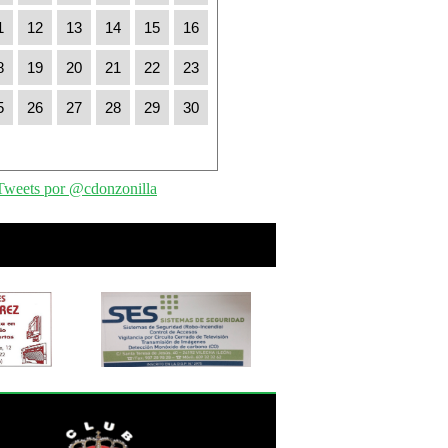
1
12
13
14
15
16
8
19
20
21
22
23
5
26
27
28
29
30
Tweets por @cdonzonilla