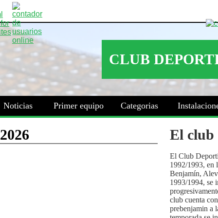
Noticias
Primer equipo
Categorias
Instalacion
El club
El Club Deport
1992/1993, en la
Benjamín, Alev
1993/1994, se i
progresivamente
club cuenta con
prebenjamin a l
temporada se i