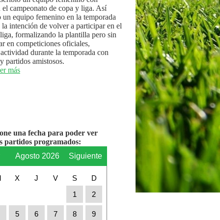
n el campeonato de copa y liga. Así
 un equipo femenino en la temporada
la intención de volver a participar en el
iga, formalizando la plantilla pero sin
par en competiciones oficiales,
actividad durante la temporada con
y partidos amistosos.
er más
ione una fecha para poder ver
os partidos programados:
r
Agosto 2026
Siguiente
M
X
J
V
S
D
1
2
4
5
6
7
8
9