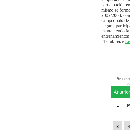
participación e
mismo se formo
2002/2003, con 
campeonato de l
llegar a partici
manteniendo la 
entrenamientos 
El club nace
Le
Selecc
l
Anterio
L
3