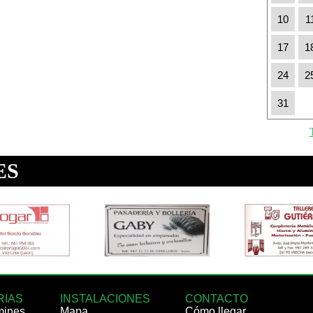
10
1
17
1
24
2
31
RIAS
INSTALACIONES
CONTACTO
mines
Mapa
Cómo llegar