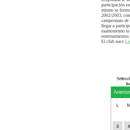
participación e
mismo se formo
2002/2003, con 
campeonato de l
llegar a partici
manteniendo la 
entrenamientos 
El club nace
Le
Selecc
l
Anterio
L
3