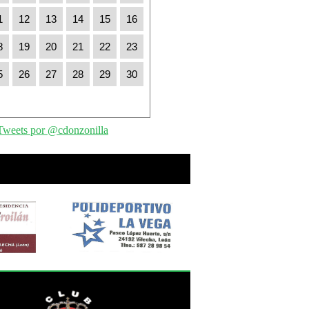
1
12
13
14
15
16
8
19
20
21
22
23
5
26
27
28
29
30
Tweets por @cdonzonilla