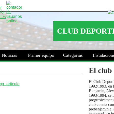
Noticias
Primer equipo
Categorias
Instalacion
El club
El Club Deport
1992/1993, en la
Benjamín, Alev
1993/1994, se i
progresivamente
club cuenta con
prebenjamin a l
temporada se i