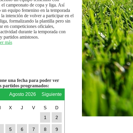
n el campeonato de copa y liga. Así
 un equipo femenino en la temporada
la intención de volver a participar en el
iga, formalizando la plantilla pero sin
par en competiciones oficiales,
actividad durante la temporada con
y partidos amistosos.
er más
ione una fecha para poder ver
os partidos programados:
r
Agosto 2026
Siguiente
M
X
J
V
S
D
1
2
4
5
6
7
8
9