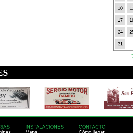
10
1
17
1
24
2
31
RIAS
INSTALACIONES
CONTACTO
mines
Mapa
Cómo llegar