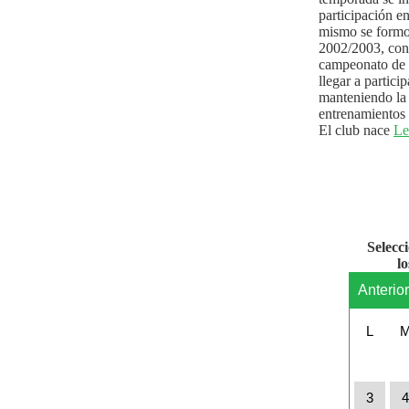
participación e
mismo se formo
2002/2003, con 
campeonato de l
llegar a partici
manteniendo la 
entrenamientos 
El club nace
Le
Selecc
l
Anterio
L
3