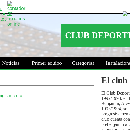
Noticias
Primer equipo
Categorias
Instalacion
El club
El Club Deport
1992/1993, en la
Benjamín, Alev
1993/1994, se i
progresivamente
club cuenta con
prebenjamin a l
temporada se i