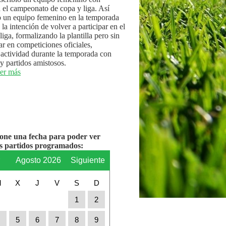
n el campeonato de copa y liga. Así
 un equipo femenino en la temporada
la intención de volver a participar en el
iga, formalizando la plantilla pero sin
par en competiciones oficiales,
actividad durante la temporada con
y partidos amistosos.
er más
ione una fecha para poder ver
os partidos programados:
r
Agosto 2026
Siguiente
M
X
J
V
S
D
1
2
4
5
6
7
8
9