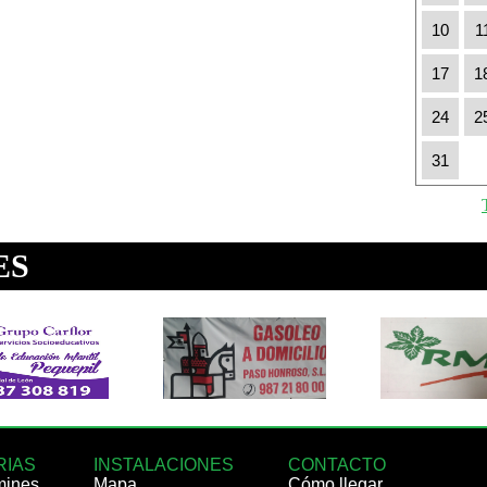
10
1
17
1
24
2
31
RIAS
INSTALACIONES
CONTACTO
mines
Mapa
Cómo llegar