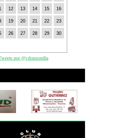
1
12
13
14
15
16
8
19
20
21
22
23
5
26
27
28
29
30
Tweets por @cdonzonilla