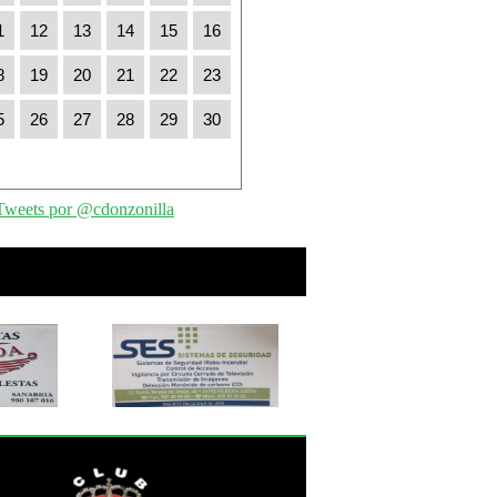
1
12
13
14
15
16
8
19
20
21
22
23
5
26
27
28
29
30
Tweets por @cdonzonilla