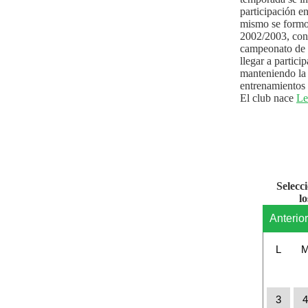
participación e
mismo se formo
2002/2003, con 
campeonato de l
llegar a partici
manteniendo la 
entrenamientos 
El club nace
Le
Selecc
l
Anterio
L
3