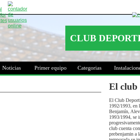
Noticias
Primer equipo
Categorias
Instalacion
El club
El Club Deport
1992/1993, en la
Benjamín, Alev
1993/1994, se i
progresivamente
club cuenta con
prebenjamin a l
temporada se i