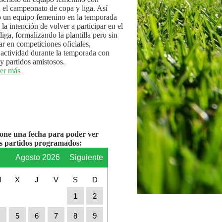
n el campeonato de copa y liga. Así
 un equipo femenino en la temporada
la intención de volver a participar en el
iga, formalizando la plantilla pero sin
par en competiciones oficiales,
actividad durante la temporada con
y partidos amistosos.
er más
ione una fecha para poder ver
os partidos programados:
r
Agosto 2026
Siguiente
M
X
J
V
S
D
1
2
4
5
6
7
8
9