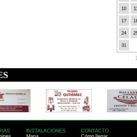
10
1
17
1
24
2
31
RIAS
INSTALACIONES
CONTACTO
mines
Mapa
Cómo llegar