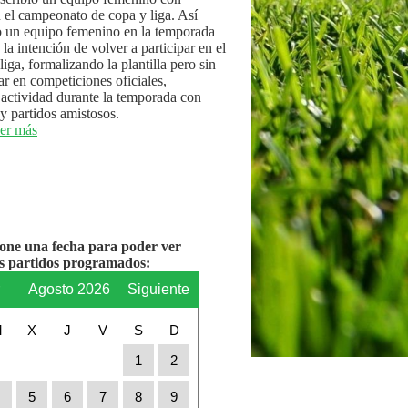
n el campeonato de copa y liga. Así
 un equipo femenino en la temporada
la intención de volver a participar en el
iga, formalizando la plantilla pero sin
par en competiciones oficiales,
actividad durante la temporada con
y partidos amistosos.
er más
ione una fecha para poder ver
os partidos programados:
r
Agosto 2026
Siguiente
M
X
J
V
S
D
1
2
4
5
6
7
8
9