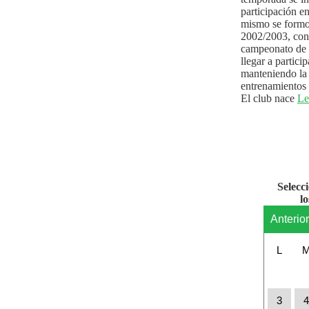
participación e
mismo se formo
2002/2003, con 
campeonato de l
llegar a partici
manteniendo la 
entrenamientos 
El club nace
Le
Selecc
l
Anterio
L
3