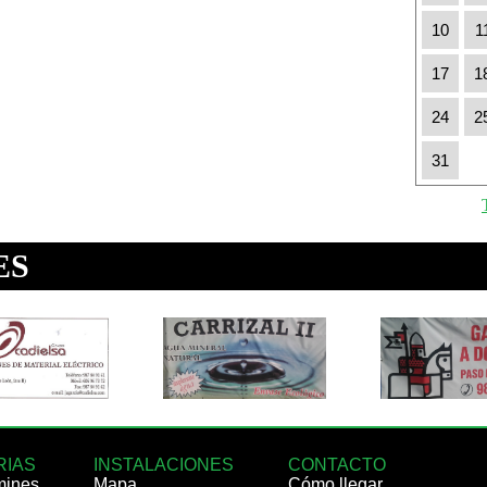
10
1
17
1
24
2
31
RIAS
INSTALACIONES
CONTACTO
mines
Mapa
Cómo llegar