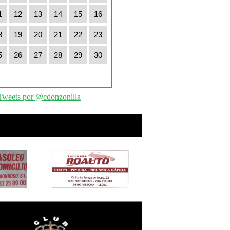
1
12
13
14
15
16
8
19
20
21
22
23
5
26
27
28
29
30
Tweets por @cdonzonilla