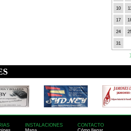
10
1
17
1
24
2
31
RIAS
INSTALACIONES
CONTACTO
mines
Mapa
Cómo llegar