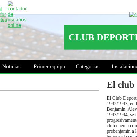
Noticias
Primer equipo
Categorias
Instalacion
El club
El Club Deport
1992/1993, en la
Benjamín, Alev
1993/1994, se i
progresivamente
club cuenta con
prebenjamin a l
temporada se i