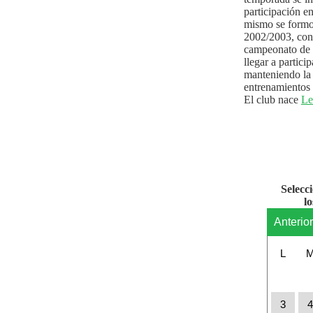
participación e
mismo se formo
2002/2003, con 
campeonato de l
llegar a partici
manteniendo la 
entrenamientos 
El club nace
Le
Selecc
l
Anterio
L
3