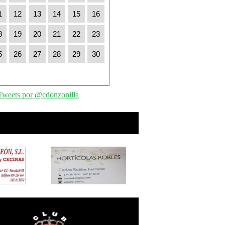
1
12
13
14
15
16
8
19
20
21
22
23
5
26
27
28
29
30
Tweets por @cdonzonilla