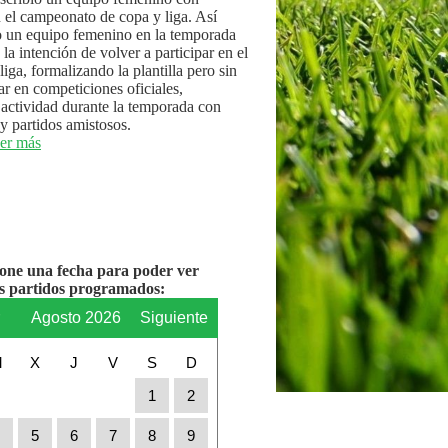
n el campeonato de copa y liga. Así
 un equipo femenino en la temporada
la intención de volver a participar en el
iga, formalizando la plantilla pero sin
par en competiciones oficiales,
actividad durante la temporada con
y partidos amistosos.
er más
ione una fecha para poder ver
os partidos programados:
r
Agosto 2026
Siguiente
M
X
J
V
S
D
1
2
4
5
6
7
8
9