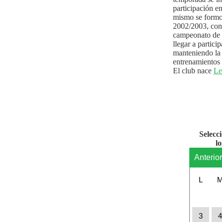
participación e
mismo se formo
2002/2003, con 
campeonato de l
llegar a partici
manteniendo la 
entrenamientos 
El club nace
Le
Selecc
l
Anterio
L
3