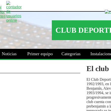
Noticias
Primer equipo
Categorias
Instalacion
El club
El Club Deport
1992/1993, en la
Benjamín, Alev
1993/1994, se i
progresivamente
club cuenta con
prebenjamin a l
temporada se i