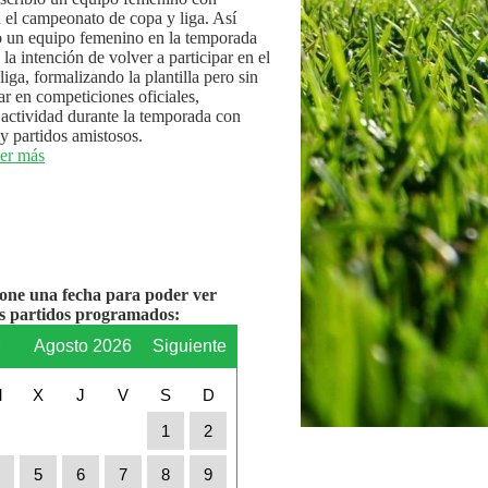
n el campeonato de copa y liga. Así
 un equipo femenino en la temporada
la intención de volver a participar en el
iga, formalizando la plantilla pero sin
par en competiciones oficiales,
actividad durante la temporada con
y partidos amistosos.
er más
ione una fecha para poder ver
os partidos programados:
r
Agosto 2026
Siguiente
M
X
J
V
S
D
1
2
4
5
6
7
8
9