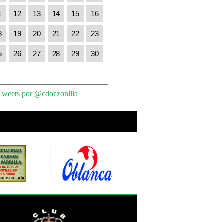
1
12
13
14
15
16
8
19
20
21
22
23
5
26
27
28
29
30
Tweets por @cdonzonilla