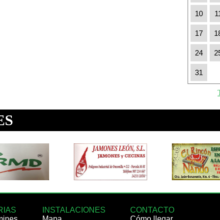
10
1
17
1
24
2
31
RIAS
INSTALACIONES
CONTACTO
mines
Mapa
Cómo llegar